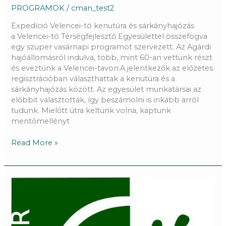
PROGRAMOK
/
cman_test2
Expedíció Velencei-tó kenutúra és sárkányhajózás
a Velencei-tó Térségfejlesztő Egyesülettel összefogva
egy szuper vasárnapi programot szervezett. Az Agárdi
hajóállomásról indulva, több, mint 60-an vettünk részt
és eveztünk a Velencei-tavon.A jelentkezők az előzetes
regisztrációban választhattak a kenutúra és a
sárkányhajózás között. Az egyesület munkatársai az
előbbit választották, így beszámolni is inkább arról
tudunk. Mielőtt útra keltünk volna, kaptunk
mentőmellényt
Read More »
Pályázati
felfüggesztés
megszűnése