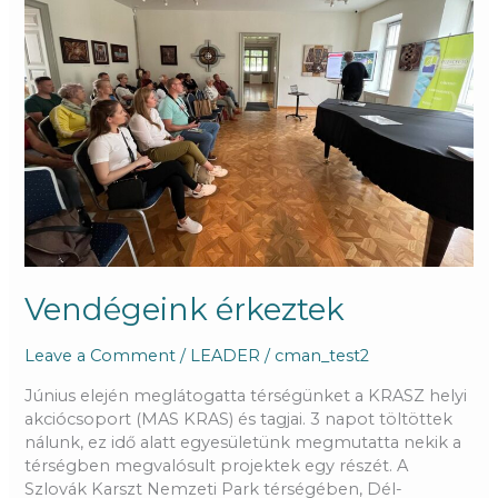
Vendégeink érkeztek
Leave a Comment
/
LEADER
/
cman_test2
Június elején meglátogatta térségünket a KRASZ helyi
akciócsoport (MAS KRAS) és tagjai. 3 napot töltöttek
nálunk, ez idő alatt egyesületünk megmutatta nekik a
térségben megvalósult projektek egy részét. A
Szlovák Karszt Nemzeti Park térségében, Dél-