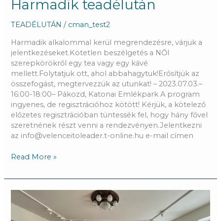
Harmadik teadélután
TEADÉLUTÁN
/
cman_test2
Harmadik alkalommal kerül megrendezésre, várjuk a
jelentkezéseket.Kötetlen beszélgetés a NŐI
szerepkörökről egy tea vagy egy kávé
mellett.Folytatjuk ott, ahol abbahagytuk!Erősítjük az
összefogást, megtervezzük az utunkat! – 2023.07.03.–
16:00-18:00– Pákozd, Katonai Emlékpark A program
ingyenes, de regisztrációhoz kötött! Kérjük, a kötelező
előzetes regisztrációban tüntessék fel, hogy hány fővel
szeretnének részt venni a rendezvényen.Jelentkezni
az info@velenceitoleader.t-online.hu e-mail címen
Read More »
Vendégeink
érkeztek