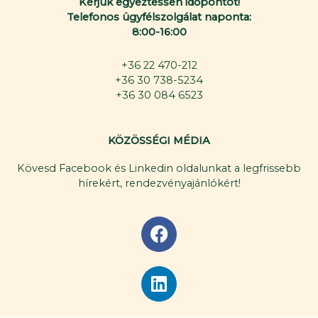
Kérjük egyeztessen időpontot!
Telefonos ügyfélszolgálat naponta:
8:00-16:00
+36 22 470-212
+36 30 738-5234
+36 30 084 6523
KÖZÖSSÉGI MÉDIA
Kövesd Facebook és Linkedin oldalunkat a legfrissebb
hírekért, rendezvényajánlókért!
F
a
c
L
e
i
b
n
o