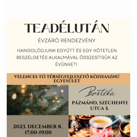
Évzáró
teadélután