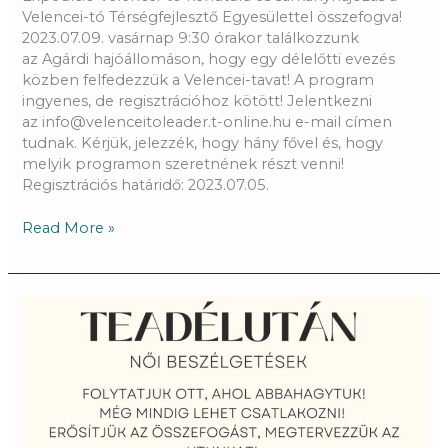
Velencei-tó Térségfejlesztő Egyesülettel összefogva!
2023.07.09. vasárnap 9:30 órakor találkozzunk
az Agárdi hajóállomáson, hogy egy délelőtti evezés
közben felfedezzük a Velencei-tavat! A program
ingyenes, de regisztrációhoz kötött! Jelentkezni
az info@velenceitoleader.t-online.hu e-mail címen
tudnak. Kérjük, jelezzék, hogy hány fővel és, hogy
melyik programon szeretnének részt venni!
Regisztrációs határidő: 2023.07.05.
Read More »
Harmadik
teadélután