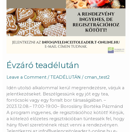
Évzáró teadélután
Leave a Comment
/
TEADÉLUTÁN
/
cman_test2
Idén utolsó alkalommal kerül megrendezésre, várjuk a
jelentkezéseket. Beszélgessünk egy jót egy tea,
forrócsoki vagy egy forralt bor társaságában. –
2023.12.08.– 17:00-19:00– Boroslány Bortéka Pázmánd
A program ingyenes, de regisztrációhoz kötött! Kérjük,
a kötelező előzetes regisztrációban tüntessék fel, hogy
hány fővel szeretnének részt venni a rendezvényen.
Jelentkezni az info@velenceitoleader.t-online.hu e-