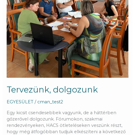
Tervezünk, dolgozunk
EGYESÜLET
/
cman_test2
Egy kicsit csendesebbek vagyunk, de a háttérben
gőzerővel dolgozunk. Fórumokon, szakmai
rendezvényeken, HACS ötleteléseken veszünk részt,
hogy még átfogóbban tudjuk elkészíteni a következő