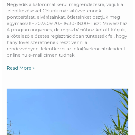
Negyedik alkalommal kerül megrendezésre, várjuk a
jelentkezéseket.Célunk már kitűzve-ennek
pontosítását, elvárásainkat, ötleteinket osztjuk meg
egymással! – 2023.09.20.– 16:30-18:00– Liszt Művészház
A program ingyenes, de regisztrációhoz kötött!Kérjük,
a kötelező előzetes regisztrációban tüntessék fel, hogy
hány fővel szeretnének részt venni a
rendezvényen.Jelentkezni az info@velenceitoleader.t-
online.hu e-mail címen tudnak.
Read More »
Együtt
eveztünk!