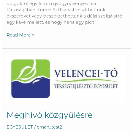
dolgokról egy finom gyógynövényes tea
társaságában. Tünde Szlifka-val készíthettünk
ékszereket vagy beszélgethettünk a dúlai szolgálatról
egy kávé mellett, és hogy néha egy picit
Read More »
Meghívó
közgyűlésre
Meghívó közgyűlésre
EGYESÜLET
/
cman_test2