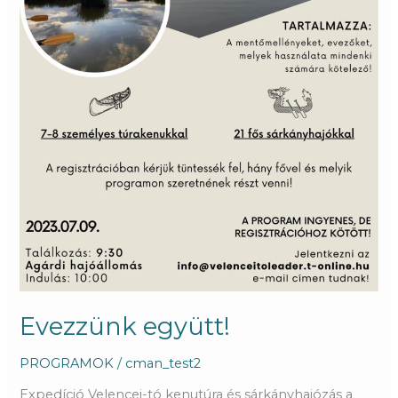
Evezzünk együtt!
PROGRAMOK
/
cman_test2
Expedíció Velencei-tó kenutúra és sárkányhajózás a