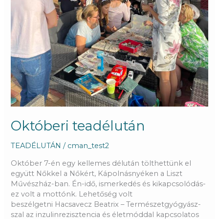
Októberi teadélután
TEADÉLUTÁN
/
cman_test2
Október 7-én egy kellemes délután tölthettünk el
együtt Nőkkel a Nőkért, Kápolnásnyéken a Liszt
Művészház-ban. Én-idő, ismerkedés és kikapcsolódás-
ez volt a mottónk. Lehetőség volt
beszélgetni Hacsavecz Beatrix – Természetgyógyász-
szal az inzulinrezisztencia és életmóddal kapcsolatos