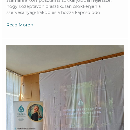
számára a komposztálást sokkal jobban fejlessze,
hogy középtávon drasztikusan csökkenjen a
szervesanyag-frakció és a hozzá kapcsolódó
Read More »
Inzulinrezisztencia
kezelése
könnyedén