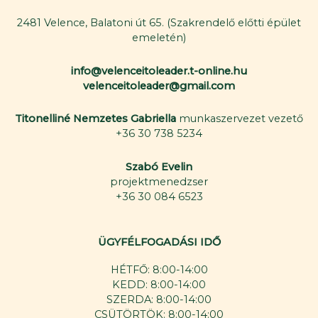
2481 Velence, Balatoni út 65. (Szakrendelő előtti épület
emeletén)
info@velenceitoleader.t-online.hu
velenceitoleader@gmail.com
Titonelliné Nemzetes Gabriella
munkaszervezet vezető
+36 30 738 5234
Szabó Evelin
projektmenedzser
+36 30 084 6523
ÜGYFÉLFOGADÁSI IDŐ
HÉTFŐ: 8:00-14:00
KEDD: 8:00-14:00
SZERDA: 8:00-14:00
CSÜTÖRTÖK: 8:00-14:00