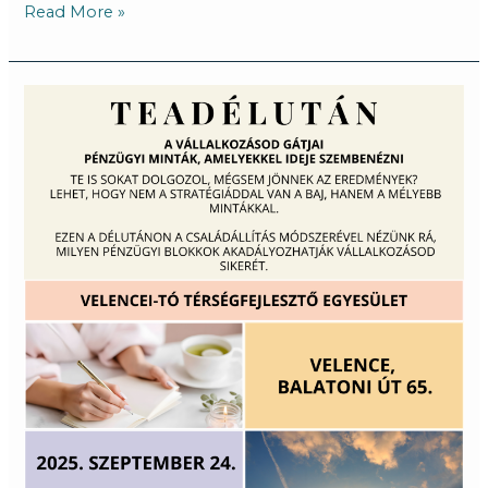
Read More »
Teadélután:
A
vállalkozásod
titkos
gátjai
–
pénzügyi
minták,
amelyekkel
ideje
szembenézni