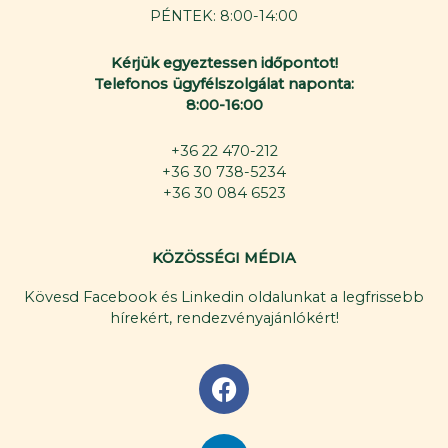
PÉNTEK: 8:00-14:00
Kérjük egyeztessen időpontot!
Telefonos ügyfélszolgálat naponta:
8:00-16:00
+36 22 470-212
+36 30 738-5234
+36 30 084 6523
KÖZÖSSÉGI MÉDIA
Kövesd Facebook és Linkedin oldalunkat a legfrissebb
hírekért, rendezvényajánlókért!
F
a
c
L