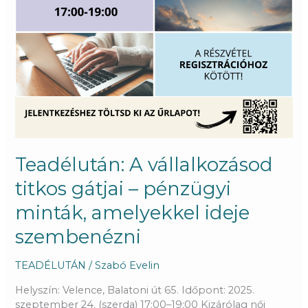
Teadélután: A vállalkozásod
titkos gátjai – pénzügyi
minták, amelyekkel ideje
szembenézni
TEADÉLUTÁN
/
Szabó Evelin
Helyszín: Velence, Balatoni út 65. Időpont: 2025.
szeptember 24. (szerda) 17:00–19:00 Kizárólag női