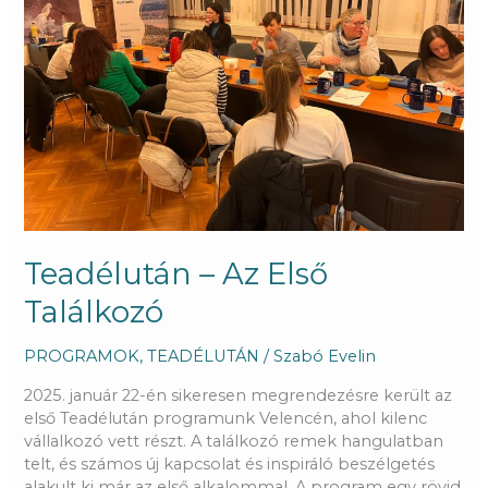
Találkozó
Teadélután – Az Első
Találkozó
PROGRAMOK
,
TEADÉLUTÁN
/
Szabó Evelin
2025. január 22-én sikeresen megrendezésre került az
első Teadélután programunk Velencén, ahol kilenc
vállalkozó vett részt. A találkozó remek hangulatban
telt, és számos új kapcsolat és inspiráló beszélgetés
alakult ki már az első alkalommal. A program egy rövid