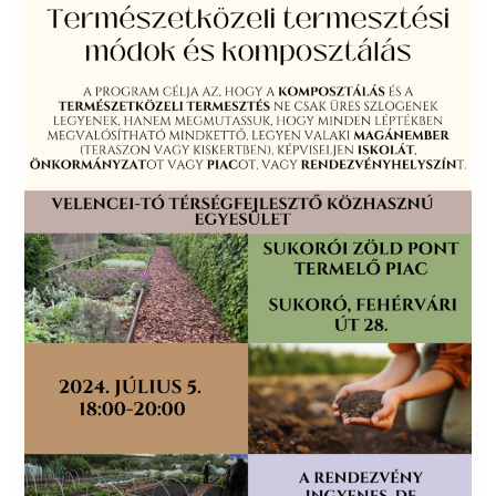
Teadélután-
Természetközeli
termesztési
módok
és
komposztálás