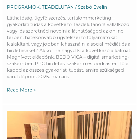
PROGRAMOK
,
TEADÉLUTÁN
/
Szabó Evelin
Láthatóság, ügyfélszerzés, tartalommarketing –
gyakorlati tudás a következő Teadélutánon! Vállalkozó
vagy, és szeretnéd növelni a láthatóságod az online
térben, hatékonyabb ügyfélszerző folyamatokat
kialakítani, vagy jobban kihasználni a social médiát és a
hirdetéseket? Akkor ne hagyd ki a következő alkalmat.
Meghívott előadónk, BEDŐ VICA – digitálismarketing-
szakember, PPC hirdetési szakértő és podcaster. Tőle
kapod az összes gyakorlati tudást, amire szükséged
van. Időpont: 2025. március
Read More »
Teadélután
–
Az
Első