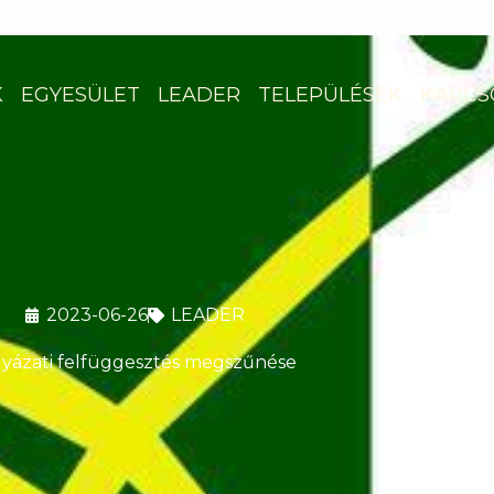
K
EGYESÜLET
LEADER
TELEPÜLÉSEK
KAPCS
2023-06-26
LEADER
lyázati felfüggesztés megszűnése