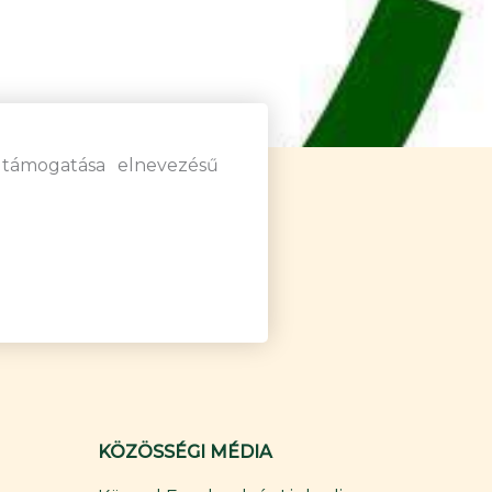
k támogatása elnevezésű
KÖZÖSSÉGI MÉDIA