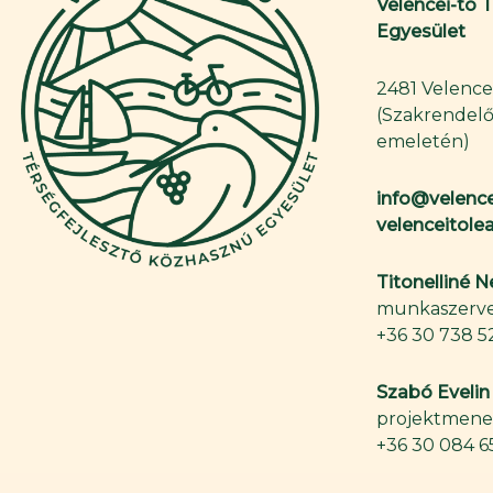
Velencei-tó 
Egyesület
2481 Velence,
(Szakrendelő
emeletén)
info@velence
velenceitol
Titonelliné 
munkaszerve
+36 30 738 5
Szabó Evelin
projektmene
+36 30 084 6