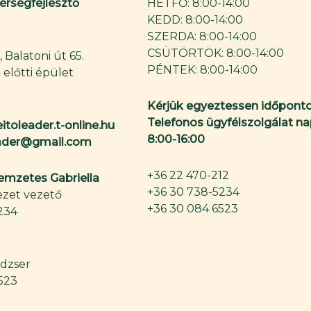
Térségfejlesztő
HÉTFŐ: 8:00-14:00
KEDD: 8:00-14:00
SZERDA: 8:00-14:00
CSÜTÖRTÖK: 8:00-14:00
 Balatoni út 65.
PÉNTEK: 8:00-14:00
 előtti épület
Kérjük egyeztessen időponto
Telefonos ügyfélszolgálat na
itoleader.t-online.hu
8:00-16:00
eader@gmail.com
+36 22 470-212
Nemzetes Gabriella
+36 30 738-5234
zet vezető
+36 30 084 6523
234
dzser
523