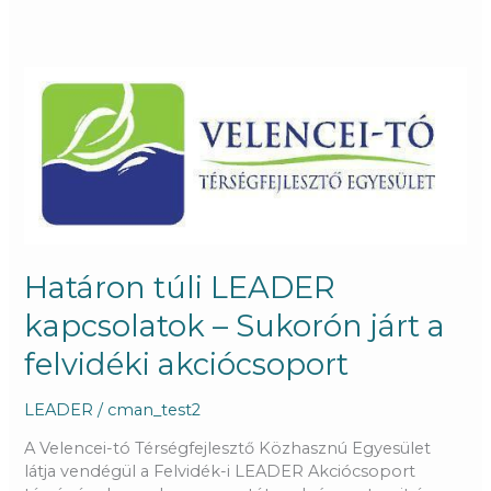
Határon
túli
LEADER
kapcsolatok
–
Sukorón
járt
a
felvidéki
Határon túli LEADER
akciócsoport
kapcsolatok – Sukorón járt a
felvidéki akciócsoport
LEADER
/
cman_test2
A Velencei-tó Térségfejlesztő Közhasznú Egyesület
látja vendégül a Felvidék-i LEADER Akciócsoport