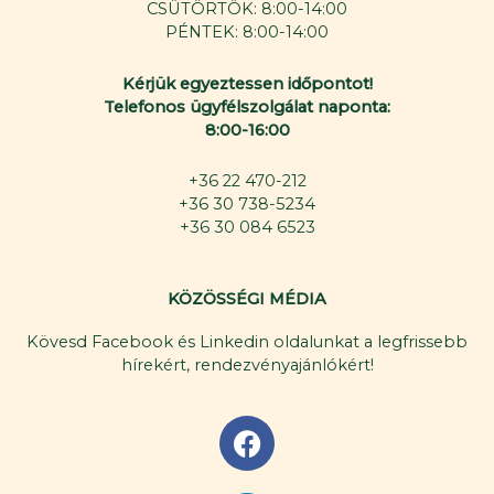
CSÜTÖRTÖK: 8:00-14:00
PÉNTEK: 8:00-14:00
Kérjük egyeztessen időpontot!
Telefonos ügyfélszolgálat naponta:
8:00-16:00
+36 22 470-212
+36 30 738-5234
+36 30 084 6523
KÖZÖSSÉGI MÉDIA
Kövesd Facebook és Linkedin oldalunkat a legfrissebb
hírekért, rendezvényajánlókért!
F
a
c