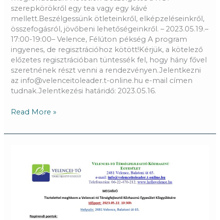
szerepkörökről egy tea vagy egy kávé
mellett.Beszélgessünk ötleteinkről, elképzeléseinkről,
összefogásról, jövőbeni lehetőségeinkről. – 2023.05.19.–
17:00-19:00– Velence, Félúton pékség A program
ingyenes, de regisztrációhoz kötött!Kérjük, a kötelező
előzetes regisztrációban tüntessék fel, hogy hány fővel
szeretnének részt venni a rendezvényen.Jelentkezni
az info@velenceitoleader.t-online.hu e-mail címen
tudnak.Jelentkezési határidő: 2023.05.16.
Read More »
Meghívó
közgyűlésre