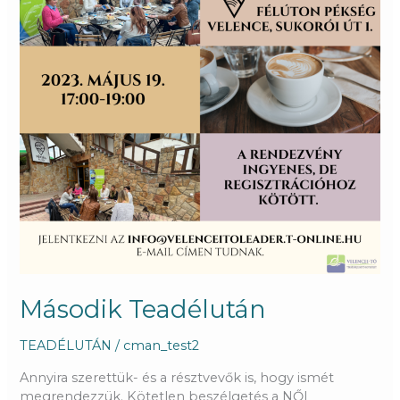
Második Teadélután
TEADÉLUTÁN
/
cman_test2
Annyira szerettük- és a résztvevők is, hogy ismét
megrendezzük. Kötetlen beszélgetés a NŐI