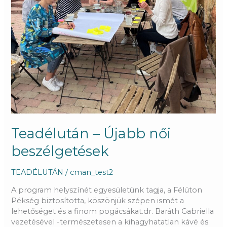
Teadélután – Újabb női
beszélgetések
TEADÉLUTÁN
/
cman_test2
A program helyszínét egyesületünk tagja, a Félúton
Pékség biztosította, köszönjük szépen ismét a
lehetőséget és a finom pogácsákat.dr. Baráth Gabriella
vezetésével -természetesen a kihagyhatatlan kávé és