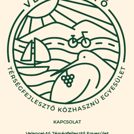
KAPCSOLAT
Velencei-tó Térségfejlesztő Egyesület