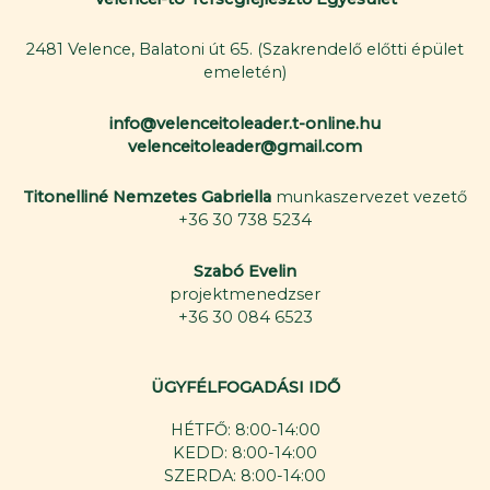
2481 Velence, Balatoni út 65. (Szakrendelő előtti épület
emeletén)
info@velenceitoleader.t-online.hu
velenceitoleader@gmail.com
Titonelliné Nemzetes Gabriella
munkaszervezet vezető
+36 30 738 5234
Szabó Evelin
projektmenedzser
+36 30 084 6523
ÜGYFÉLFOGADÁSI IDŐ
HÉTFŐ: 8:00-14:00
KEDD: 8:00-14:00
SZERDA: 8:00-14:00