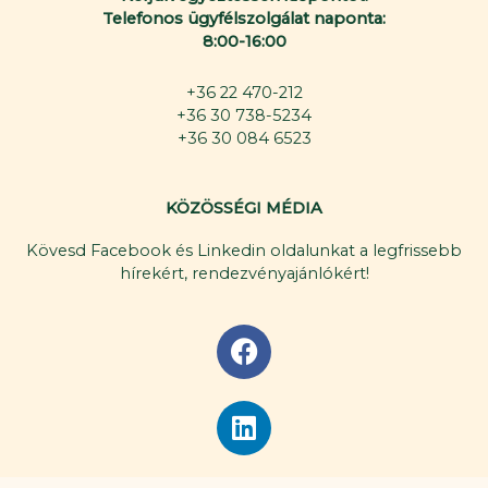
Telefonos ügyfélszolgálat naponta:
8:00-16:00
+36 22 470-212
+36 30 738-5234
+36 30 084 6523
KÖZÖSSÉGI MÉDIA
Kövesd Facebook és Linkedin oldalunkat a legfrissebb
hírekért, rendezvényajánlókért!
F
a
c
L
e
i
b
n
o