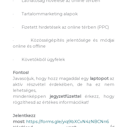
· Láthatóság növelése az online térben
· Tartalommarketing alapok
· Fizetett hirdetések az online térben (PPC)
· Közösségépítés jelentősége és módjai
online és offline
· Követőkből ügyfelek
Fontos!
Javasoljuk, hogy hozz magaddal egy
laptopot
az
aktív részvétel érdekében, de ha ez nem
lehetséges,
mindenképpen
jegyzetfüzettel
érkezz, hogy
rögzíthesd az értékes információkat!
Jelentkezz
most:
https://forms.gle/yiq9bXCvN4zNBCNn6