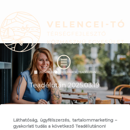
Skip
to
content
Menu
2025-02-24
PROGRAMOK
,
TEADÉLUTÁN
Teadélután 2025.03.19.
Láthatóság, ügyfélszerzés, tartalommarketing –
gyakorlati tudás a következő Teadélutánon!