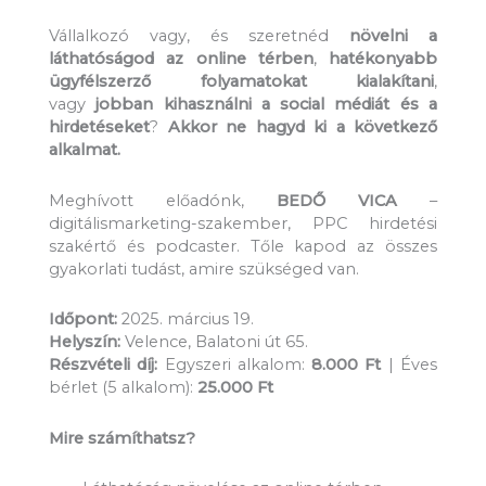
Vállalkozó vagy, és szeretnéd
növelni a
láthatóságod az online térben
,
hatékonyabb
ügyfélszerző folyamatokat kialakítani
,
vagy
jobban kihasználni a social médiát és a
hirdetéseket
?
Akkor ne hagyd ki a következő
alkalmat.
Meghívott előadónk,
BEDŐ VICA
–
digitálismarketing-szakember, PPC hirdetési
szakértő és podcaster. Tőle kapod az összes
gyakorlati tudást, amire szükséged van.
Időpont:
2025. március 19.
Helyszín:
Velence, Balatoni út 65.
Részvételi díj:
Egyszeri alkalom:
8.000 Ft
| Éves
bérlet (5 alkalom):
25.000 Ft
Mire számíthatsz?