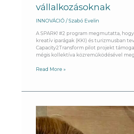
vállalkozásoknak
INNOVÁCIÓ
/
Szabó Evelin
A SPARK! #2 program megmutatta, hogy a di
kreatív iparágak (KKI) és turizmusban te
Capacity2Transform pilot projekt támoga
mégis kollektíva közreműködésével me
Read More »
SPARK!2
üzleti
fejlesztési
sprintprogram