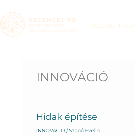
Skip
to
content
FŐOLDAL
HÍRE
INNOVÁCIÓ
Hidak
Hidak építése
építése
INNOVÁCIÓ
/
Szabó Evelin