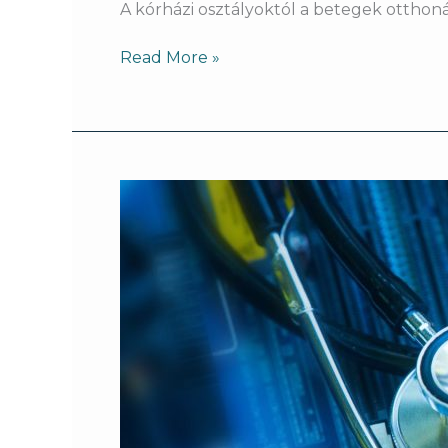
A kórházi osztályoktól a betegek otthonái
Read More »
Amikor
az
érték
valóban
gondoskodássá
válik