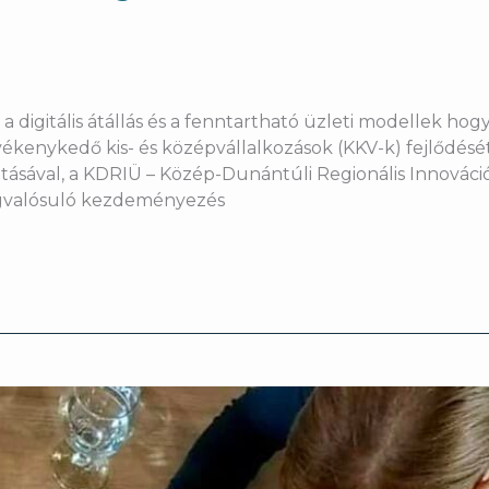
gitális átállás és a fenntartható üzleti modellek hogyan
vékenykedő kis- és középvállalkozások (KKV-k) fejlődésé
tásával, a KDRIÜ – Közép-Dunántúli Regionális Innováció
gvalósuló kezdeményezés