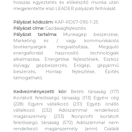
hosszas egyeztetés és előkészítő munka után
megjelentette első LEADER pályázati felhívását.
Pályázat kódszám:
KAP-RD57-095-1-25
Pályázat címe:
Gazdaságfejlesztés
Pályázat tartalma:
Munkagép beszerzése,
Marketing és / vagy kommunikációs
tevékenységek megvalósítása, Megújuló
energiaforrást hasznosító technológiák
alkalmazása, Energetikai fejlesztések, Eszköz
és/vagy gépbeszerzés, Erőgép, gépjármű
beszerzés, Honlap fejlesztése, Építés
támogatható.
Kedvezményezetti kör:
Betéti társaság (117)
Korlátolt felelősségű társaság (113) Egyéni cég
(228) Egyéni vállalkozó (231) Egyéb önálló
vállalkozó (232) Adószámmal rendelkező
magánszemély (233) Nonprofit korlátolt
felelősségű társaság (572) Adószámmal nem
rendelkező magánszemély (anm) Családi