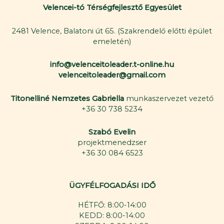
Velencei-tó Térségfejlesztő Egyesület
2481 Velence, Balatoni út 65. (Szakrendelő előtti épület
emeletén)
info@velenceitoleader.t-online.hu
velenceitoleader@gmail.com
Titonelliné Nemzetes Gabriella
munkaszervezet vezető
+36 30 738 5234
Szabó Evelin
projektmenedzser
+36 30 084 6523
ÜGYFÉLFOGADÁSI IDŐ
HÉTFŐ: 8:00-14:00
KEDD: 8:00-14:00