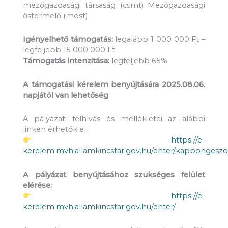
mezőgazdasági társaság (csmt) Mezőgazdasági
őstermelő (most)
Igényelhető támogatás:
legalább 1 000 000 Ft –
legfeljebb 15 000 000 Ft
Támogatás intenzitása:
legfeljebb 65%
A támogatási kérelem benyújtására 2025.08.06.
napjától van lehetőség
.
A pályázati felhívás és mellékletei az alábbi
linken érhetők el:
https://e-
kerelem.mvh.allamkincstar.gov.hu/enter/kapbongesz
A pályázat benyújtásához szükséges felület
elérése:
https://e-
kerelem.mvh.allamkincstar.gov.hu/enter/