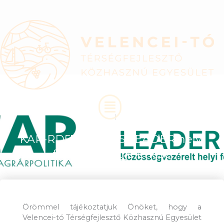
Skip
to
content
Menu
2025-06-06
LEADER
KAP-RD57-095-1-25 LEADER helyi
felhívás megjelenése
Örömmel tájékoztatjuk Önöket, hogy a
Velencei-tó Térségfejlesztő Közhasznú Egyesület