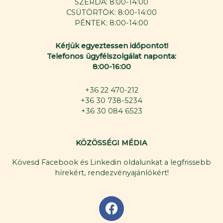
SZERDA: 8:00-14:00
CSÜTÖRTÖK: 8:00-14:00
PÉNTEK: 8:00-14:00
Kérjük egyeztessen időpontot!
Telefonos ügyfélszolgálat naponta:
8:00-16:00
+36 22 470-212
+36 30 738-5234
+36 30 084 6523
KÖZÖSSÉGI MÉDIA
Kövesd Facebook és Linkedin oldalunkat a legfrissebb
hírekért, rendezvényajánlókért!
F
a