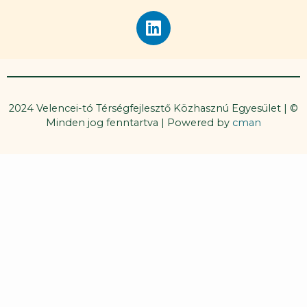
c
L
e
i
b
n
o
k
o
e
k
d
2024 Velencei-tó Térségfejlesztő Közhasznú Egyesület | ©
i
Minden jog fenntartva | Powered by
cman
n