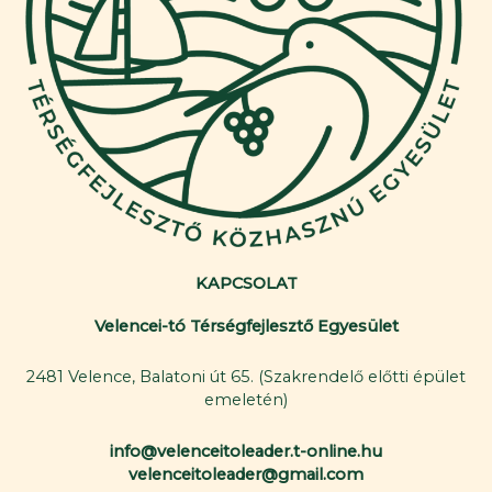
KAPCSOLAT
Velencei-tó Térségfejlesztő Egyesület
2481 Velence, Balatoni út 65. (Szakrendelő előtti épület
emeletén)
info@velenceitoleader.t-online.hu
velenceitoleader@gmail.com