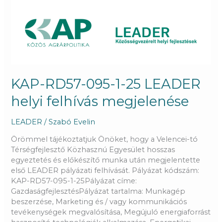
KAP-
RD57-
095-
1-
25
LEADER
helyi
felhívás
KAP-RD57-095-1-25 LEADER
megjelenése
helyi felhívás megjelenése
LEADER
/
Szabó Evelin
Örömmel tájékoztatjuk Önöket, hogy a Velencei-tó
Térségfejlesztő Közhasznú Egyesület hosszas
egyeztetés és előkészítő munka után megjelentette
első LEADER pályázati felhívását. Pályázat kódszám:
KAP-RD57-095-1-25Pályázat címe:
GazdaságfejlesztésPályázat tartalma: Munkagép
beszerzése, Marketing és / vagy kommunikációs
tevékenységek megvalósítása, Megújuló energiaforrást