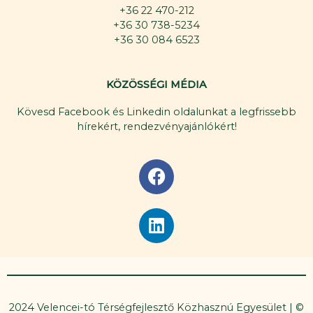
+36 22 470-212
+36 30 738-5234
+36 30 084 6523
KÖZÖSSÉGI MÉDIA
Kövesd Facebook és Linkedin oldalunkat a legfrissebb
hírekért, rendezvényajánlókért!
F
a
c
L
e
i
b
n
o
k
o
e
k
d
2024 Velencei-tó Térségfejlesztő Közhasznú Egyesület | ©