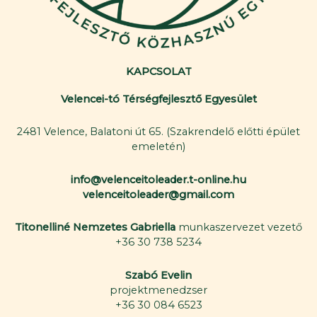
KAPCSOLAT
Velencei-tó Térségfejlesztő Egyesület
2481 Velence, Balatoni út 65. (Szakrendelő előtti épület
emeletén)
info@velenceitoleader.t-online.hu
velenceitoleader@gmail.com
Titonelliné Nemzetes Gabriella
munkaszervezet vezető
+36 30 738 5234
Szabó Evelin
projektmenedzser
+36 30 084 6523