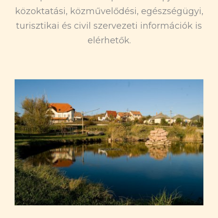
közoktatási, közművelődési, egészségügyi,
turisztikai és civil szervezeti információk is
elérhetők.