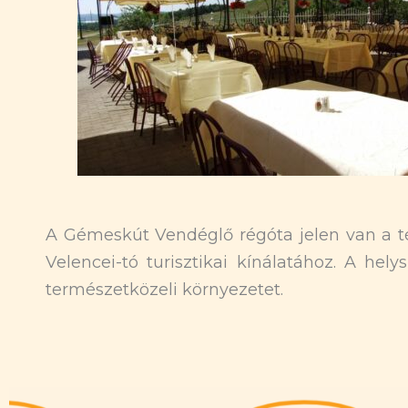
A Gémeskút Vendéglő régóta jelen van a té
Velencei-tó turisztikai kínálatához. A he
természetközeli környezetet.