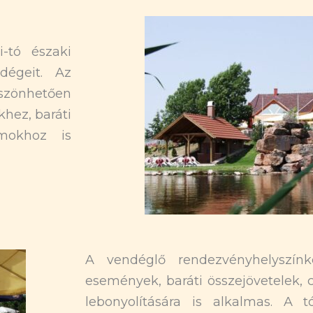
-tó északi
dégeit. Az
szönhetően
khez, baráti
amokhoz is
A vendéglő rendezvényhelyszínk
események, baráti összejövetelek,
lebonyolítására is alkalmas. A t