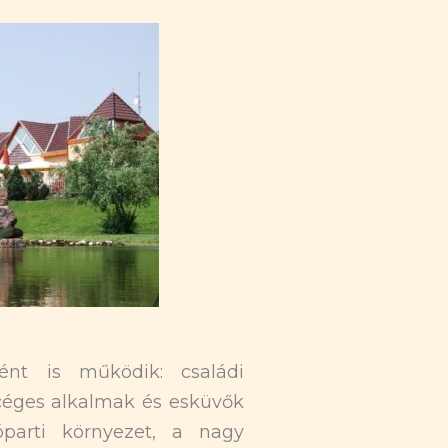
ént is működik: családi
 céges alkalmak és esküvők
óparti környezet, a nagy