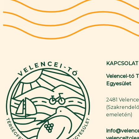
KAPCSOLAT
Velencei-tó 
Egyesület
2481 Velence,
(Szakrendelő
emeletén)
info@velence
velenceitol