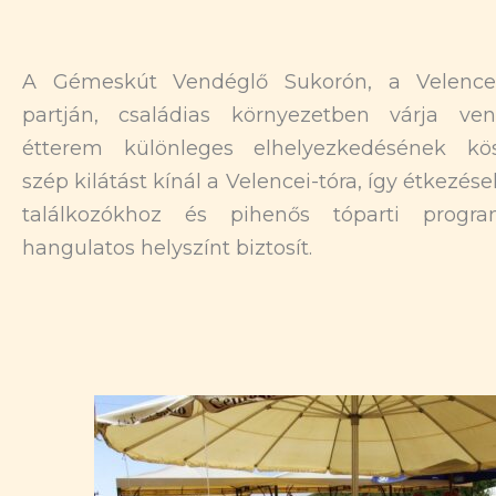
A Gémeskút Vendéglő Sukorón, a Velencei
partján, családias környezetben várja ven
étterem különleges elhelyezkedésének kö
szép kilátást kínál a Velencei-tóra, így étkezése
találkozókhoz és pihenős tóparti progr
hangulatos helyszínt biztosít.