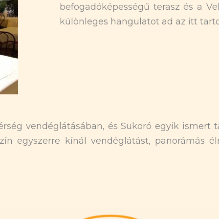
befogadóképességű terasz és a Vel
különleges hangulatot ad az itt tar
rség vendéglátásában, és Sukoró egyik ismert t
lyszín egyszerre kínál vendéglátást, panorámás é