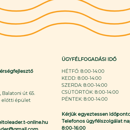
ÜGYFÉLFOGADÁSI IDŐ
Térségfejlesztő
HÉTFŐ: 8:00-14:00
KEDD: 8:00-14:00
SZERDA: 8:00-14:00
CSÜTÖRTÖK: 8:00-14:00
 Balatoni út 65.
PÉNTEK: 8:00-14:00
 előtti épület
Kérjük egyeztessen időponto
Telefonos ügyfélszolgálat na
itoleader.t-online.hu
8:00-16:00
eader@gmail.com