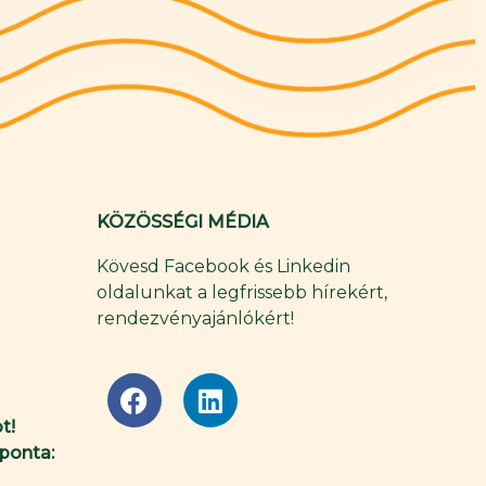
KÖZÖSSÉGI MÉDIA
Kövesd Facebook és Linkedin
oldalunkat a legfrissebb hírekért,
rendezvényajánlókért!
F
L
a
i
t!
c
n
ponta:
e
k