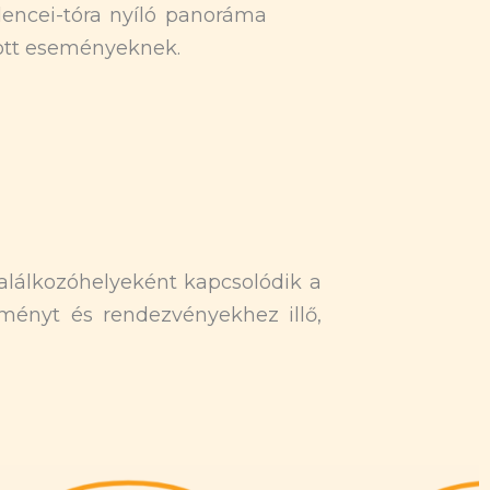
encei-tóra nyíló panoráma
tott eseményeknek.
alálkozóhelyeként kapcsolódik a
lményt és rendezvényekhez illő,