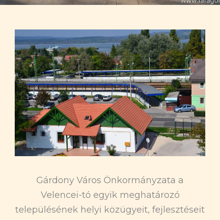
b
e
o
o
k
Gárdony Város Önkormányzata a
Velencei-tó egyik meghatározó
településének helyi közügyeit, fejlesztéseit