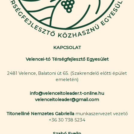
KAPCSOLAT
Velencei-tó Térségfejlesztő Egyesület
2481 Velence, Balatoni út 65. (Szakrendelő előtti épület
emeletén)
info@velenceitoleader.t-online.hu
velenceitoleader@gmail.com
Titonelliné Nemzetes Gabriella
munkaszervezet vezető
+36 30 738 5234
Szabó Evelin