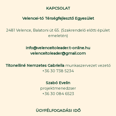
KAPCSOLAT
Velencei-tó Térségfejlesztő Egyesület
2481 Velence, Balatoni út 65. (Szakrendelő előtti épület
emeletén)
info@velenceitoleader.t-online.hu
velenceitoleader@gmail.com
Titonelliné Nemzetes Gabriella
munkaszervezet vezető
+36 30 738 5234
Szabó Evelin
projektmenedzser
+36 30 084 6523
ÜGYFÉLFOGADÁSI IDŐ