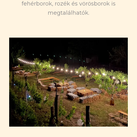
fehérborok, rozék és vörösborok is
megtalálhatók.