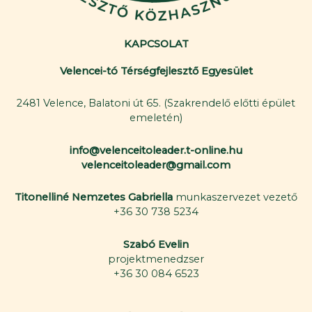
KAPCSOLAT
Velencei-tó Térségfejlesztő Egyesület
2481 Velence, Balatoni út 65. (Szakrendelő előtti épület
emeletén)
info@velenceitoleader.t-online.hu
velenceitoleader@gmail.com
Titonelliné Nemzetes Gabriella
munkaszervezet vezető
+36 30 738 5234
Szabó Evelin
projektmenedzser
+36 30 084 6523