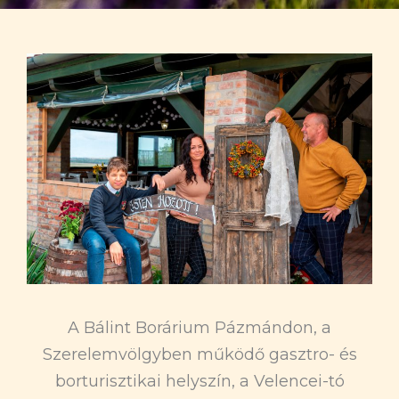
b
e
o
o
k
A Bálint Borárium Pázmándon, a
Szerelemvölgyben működő gasztro- és
borturisztikai helyszín, a Velencei-tó