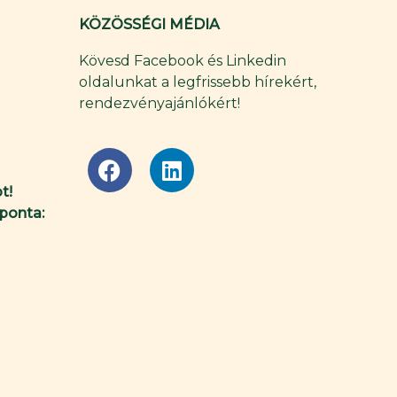
KÖZÖSSÉGI MÉDIA
Kövesd Facebook és Linkedin
oldalunkat a legfrissebb hírekért,
rendezvényajánlókért!
F
L
a
i
t!
c
n
ponta:
e
k
b
e
o
d
o
i
k
n