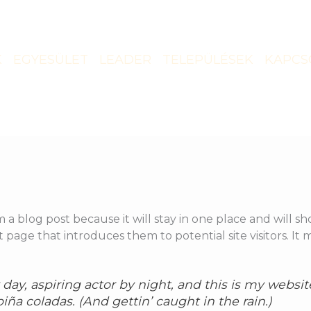
K
EGYESÜLET
LEADER
TELEPÜLÉSEK
KAPCS
m a blog post because it will stay in one place and will s
age that introduces them to potential site visitors. It m
ay, aspiring actor by night, and this is my website
iña coladas. (And gettin’ caught in the rain.)