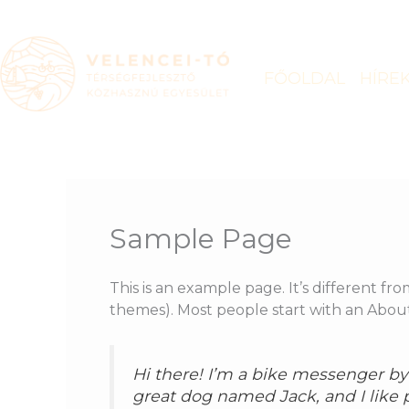
Skip
to
content
FŐOLDAL
HÍRE
Sample Page
This is an example page. It’s different fro
themes). Most people start with an About p
Hi there! I’m a bike messenger by d
great dog named Jack, and I like p