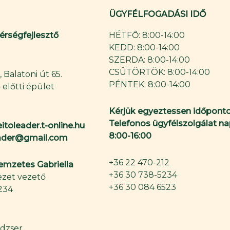
ÜGYFÉLFOGADÁSI IDŐ
Térségfejlesztő
HÉTFŐ: 8:00-14:00
KEDD: 8:00-14:00
SZERDA: 8:00-14:00
CSÜTÖRTÖK: 8:00-14:00
 Balatoni út 65.
PÉNTEK: 8:00-14:00
 előtti épület
Kérjük egyeztessen időponto
Telefonos ügyfélszolgálat na
itoleader.t-online.hu
8:00-16:00
eader@gmail.com
+36 22 470-212
Nemzetes Gabriella
+36 30 738-5234
zet vezető
+36 30 084 6523
234
dzser