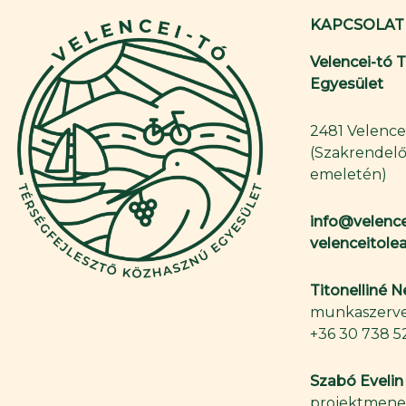
KAPCSOLAT
Velencei-tó 
Egyesület
2481 Velence,
(Szakrendelő
emeletén)
info@velence
velenceitol
Titonelliné 
munkaszerve
+36 30 738 5
Szabó Evelin
projektmene