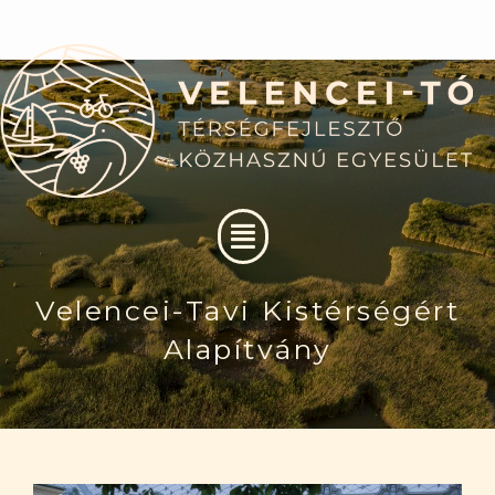
Skip
to
content
Menu
Velencei-Tavi Kistérségért
Alapítvány