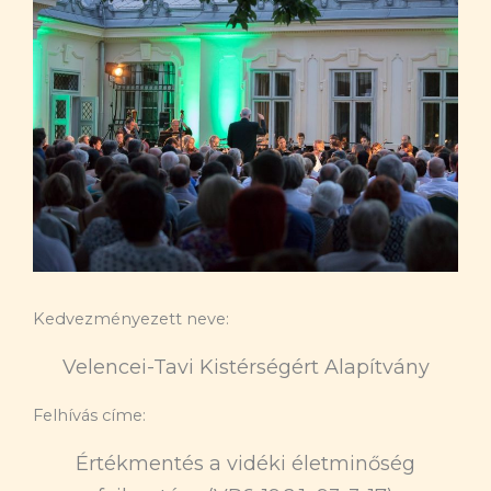
Kedvezményezett neve:
Velencei-Tavi Kistérségért Alapítvány
Felhívás címe:
Értékmentés a vidéki életminőség