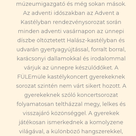
múzeumigazgató és még sokan mások.
Az adventi időszakban az Advent a
Kastélyban rendezvénysorozat során
minden adventi vasárnapon az ünnepi
díszbe öltöztetett Halász-kastélyban és
udvarán gyertyagyújtással, forralt borral,
karácsonyi dallamokkal és irodalommal
várjuk az ünnepre készülődőket. A
FÜLEmüle kastélykoncert gyerekeknek
sorozat szintén nem várt sikert hozott. A
gyerekeknek szóló koncertsorozat
folyamatosan teltházzal megy, lelkes és
visszajáró közönséggel. A gyerekek
játékosan ismerkednek a komolyzene
világával, a különböző hangszerekkel,