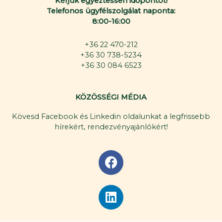
Kérjük egyeztessen időpontot!
Telefonos ügyfélszolgálat naponta:
8:00-16:00
+36 22 470-212
+36 30 738-5234
+36 30 084 6523
KÖZÖSSÉGI MÉDIA
Kövesd Facebook és Linkedin oldalunkat a legfrissebb
hírekért, rendezvényajánlókért!
F
a
c
L
e
i
b
n
o