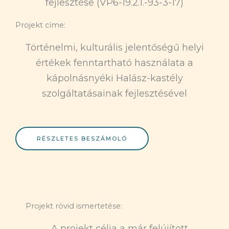
fejlesztése (VP6-19.2.1.-93-3-17)
Projekt címe:
Történelmi, kulturális jelentőségű helyi
értékek fenntartható használata a
kápolnásnyéki Halász-kastély
szolgáltatásainak fejlesztésével
RÉSZLETES BESZÁMOLÓ
Projekt rövid ismertetése:
A projekt célja a már felújított