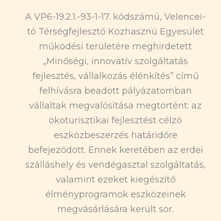
A VP6-19.2.1.-93-1-17. kódszámú, Velencei-
tó Térségfejlesztő Közhasznú Egyesület
működési területére meghirdetett
„Minőségi, innovatív szolgáltatás
fejlesztés, vállalkozás élénkítés” című
felhívásra beadott pályázatomban
vállaltak megvalósítása megtörtént: az
ökoturisztikai fejlesztést célzó
eszközbeszerzés határidőre
befejeződött. Ennek keretében az erdei
szálláshely és vendégasztal szolgáltatás,
valamint ezeket kiegészítő
élményprogramok eszközeinek
megvásárlására került sor.