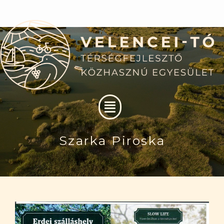
Skip
to
content
Menu
Szarka Piroska