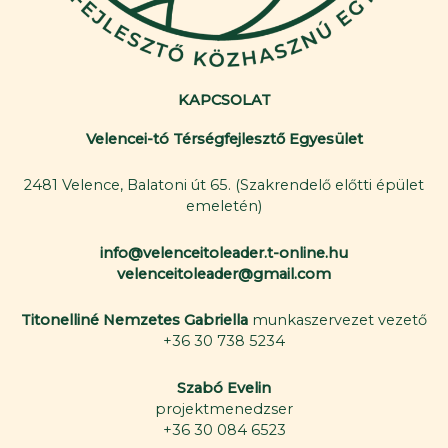
KAPCSOLAT
Velencei-tó Térségfejlesztő Egyesület
2481 Velence, Balatoni út 65. (Szakrendelő előtti épület
emeletén)
info@velenceitoleader.t-online.hu
velenceitoleader@gmail.com
Titonelliné Nemzetes Gabriella
munkaszervezet vezető
+36 30 738 5234
Szabó Evelin
projektmenedzser
+36 30 084 6523