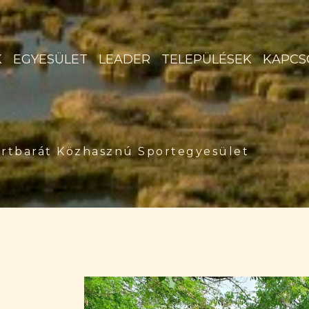
K
EGYESÜLET
LEADER
TELEPÜLÉSEK
KAPCS
rtbarát Közhasznú Sportegyesület