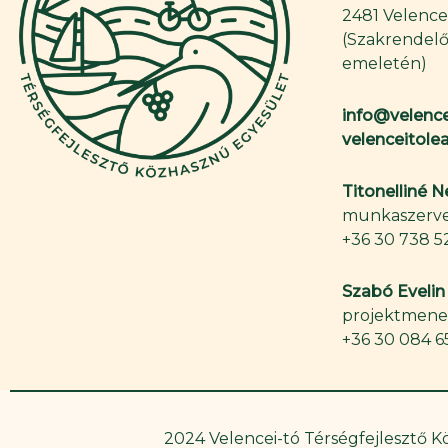
2481 Velence,
(Szakrendelő
emeletén)
info@velence
velenceitol
Titonelliné 
munkaszerve
+36 30 738 5
Szabó Evelin
projektmene
+36 30 084 6
2024 Velencei-tó Térségfejlesztő 