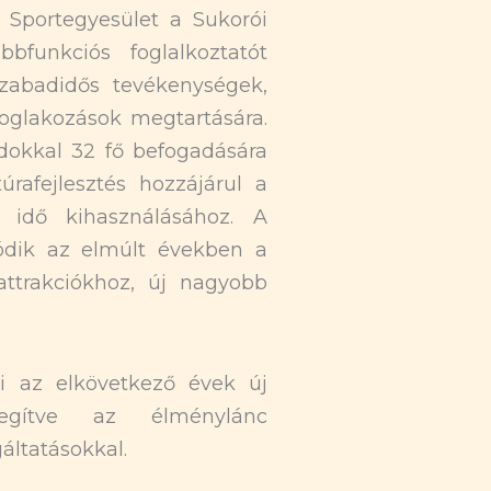
 Sportegyesület a Sukorói
bfunkciós foglalkoztatót
szabadidős tevékenységek,
glakozások megtartására.
adokkal 32 fő befogadására
túrafejlesztés hozzájárul a
t idő kihasználásához. A
lódik az elmúlt években a
i attrakciókhoz, új nagyobb
ti az elkövetkező évek új
ősegítve az élménylánc
áltatásokkal.