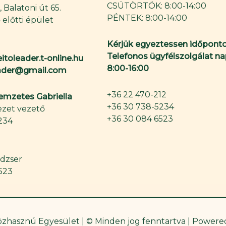
CSÜTÖRTÖK: 8:00-14:00
 Balatoni út 65.
PÉNTEK: 8:00-14:00
 előtti épület
Kérjük egyeztessen időponto
Telefonos ügyfélszolgálat na
itoleader.t-online.hu
8:00-16:00
eader@gmail.com
+36 22 470-212
Nemzetes Gabriella
+36 30 738-5234
zet vezető
+36 30 084 6523
234
dzser
523
Közhasznú Egyesület | © Minden jog fenntartva | Power