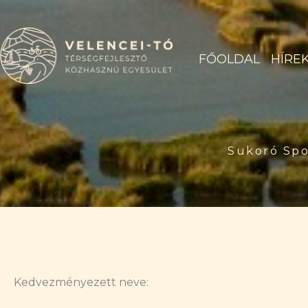
Skip
to
content
FŐOLDAL
HÍRE
Sukoró Spo
Kedvezményezett neve: