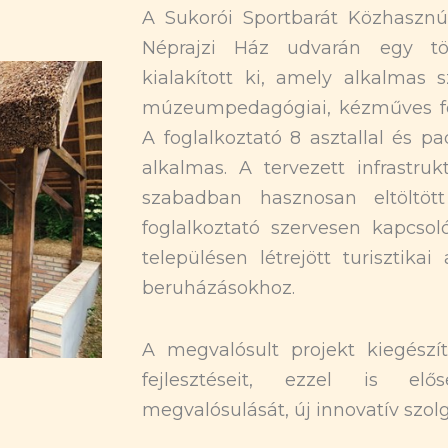
A Sukorói Sportbarát Közhasznú
Néprajzi Ház udvarán egy töb
kialakított ki, amely alkalmas 
múzeumpedagógiai, kézműves fo
A foglalkoztató 8 asztallal és p
alkalmas. A tervezett infrastruk
szabadban hasznosan eltöltöt
foglalkoztató szervesen kapcso
településen létrejött turisztika
beruházásokhoz.
A megvalósult projekt kiegészí
fejlesztéseit, ezzel is el
megvalósulását, új innovatív szolg