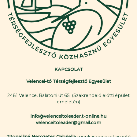
KAPCSOLAT
Velencei-tó Térségfejlesztő Egyesület
2481 Velence, Balatoni út 65. (Szakrendelő előtti épület
emeletén)
info@velenceitoleader.t-online.hu
velenceitoleader@gmail.com
Titonelliné Nemzetes Gabriella
munkaszervezet vezető