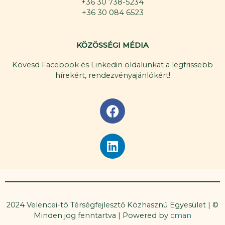
+36 30 738-5234
+36 30 084 6523
KÖZÖSSÉGI MÉDIA
Kövesd Facebook és Linkedin oldalunkat a legfrissebb
hírekért, rendezvényajánlókért!
F
a
c
L
e
i
b
n
o
k
o
e
k
d
2024 Velencei-tó Térségfejlesztő Közhasznú Egyesület | ©
i
Minden jog fenntartva | Powered by
cman