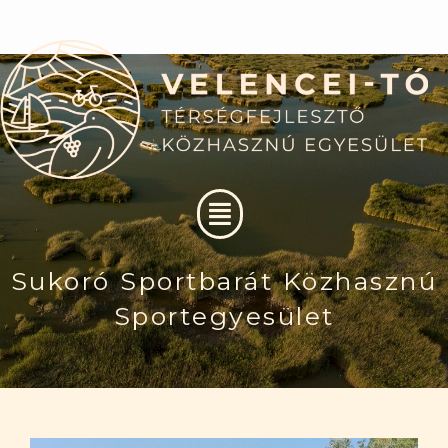
Skip
to
content
Menu
Sukoró Sportbarát Közhasznú
Sportegyesület