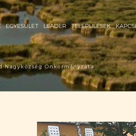
K
EGYESÜLET
LEADER
TELEPÜLÉSEK
KAPCS
d Nagyközség Önkormányzata