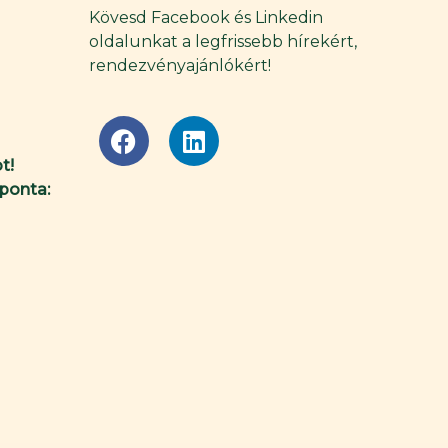
Kövesd Facebook és Linkedin
oldalunkat a legfrissebb hírekért,
rendezvényajánlókért!
F
L
a
i
t!
c
n
ponta:
e
k
b
e
o
d
o
i
k
n