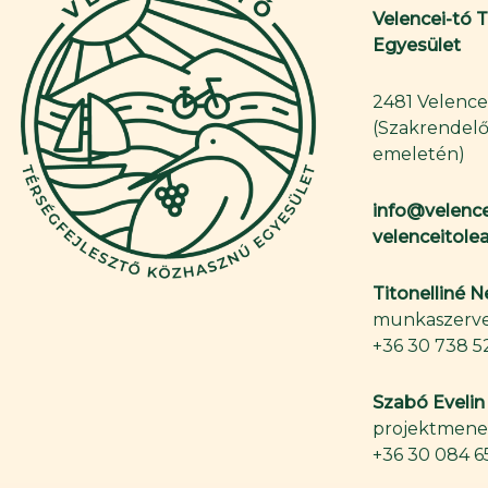
Velencei-tó 
Egyesület
2481 Velence,
(Szakrendelő
emeletén)
info@velence
velenceitol
Titonelliné 
munkaszerve
+36 30 738 5
Szabó Evelin
projektmene
+36 30 084 6