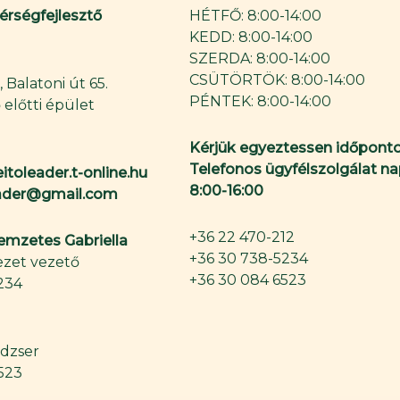
Térségfejlesztő
HÉTFŐ: 8:00-14:00
KEDD: 8:00-14:00
SZERDA: 8:00-14:00
CSÜTÖRTÖK: 8:00-14:00
 Balatoni út 65.
PÉNTEK: 8:00-14:00
 előtti épület
Kérjük egyeztessen időponto
Telefonos ügyfélszolgálat na
itoleader.t-online.hu
8:00-16:00
eader@gmail.com
+36 22 470-212
Nemzetes Gabriella
+36 30 738-5234
zet vezető
+36 30 084 6523
234
dzser
523