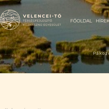
Skip
to
content
FŐOLDAL
HÍRE
Pákoz