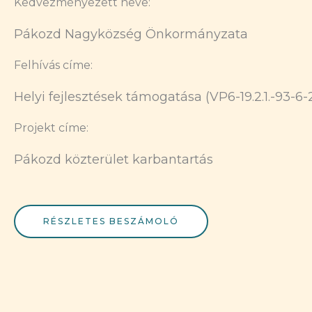
Kedvezményezett neve:
Pákozd Nagyközség Önkormányzata
Felhívás címe:
Helyi fejlesztések támogatása (VP6-19.2.1.-93-6-
Projekt címe:
Pákozd közterület karbantartás
RÉSZLETES BESZÁMOLÓ