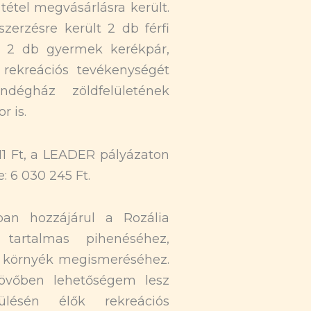
 tétel megvásárlásra került.
zerzésre került 2 db férfi
s 2 db gyermek kerékpár,
 rekreációs tevékenységét
dégház zöldfelületének
r is.
411 Ft, a LEADER pályázaton
: 6 030 245 Ft.
ban hozzájárul a Rozália
artalmas pihenéséhez,
a környék megismeréséhez.
jövőben lehetőségem lesz
lésén élők rekreációs