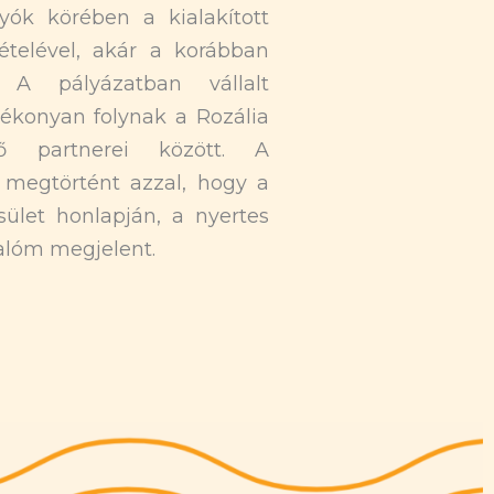
gyók körében a kialakított
telével, akár a korábban
 A pályázatban vállalt
ékonyan folynak a Rozália
 partnerei között. A
g megtörtént azzal, hogy a
sület honlapján, a nyertes
alóm megjelent.