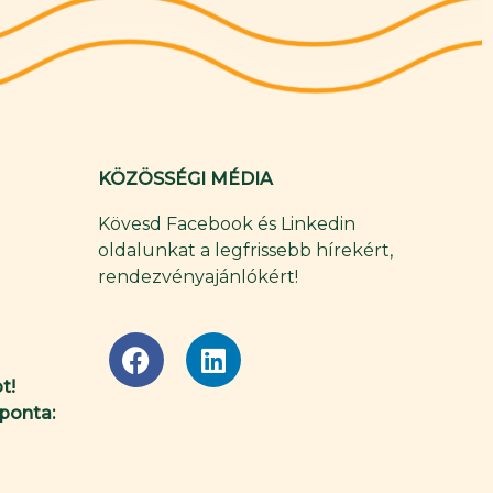
KÖZÖSSÉGI MÉDIA
Kövesd Facebook és Linkedin
oldalunkat a legfrissebb hírekért,
rendezvényajánlókért!
F
L
a
i
t!
c
n
ponta:
e
k
b
e
o
d