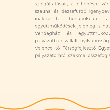
szolgáltatásait, a pihenésre vá
szauna és dézsafürdő igénybevé
inaktív téli hónapokban is.
együttműködések jelenleg is hat
Vendégház és együttműködő
pályázatban vállalt nyilvánossá
Velencei-tó Térségfejlesztő Egye
pályázatomról szakmai összefogl