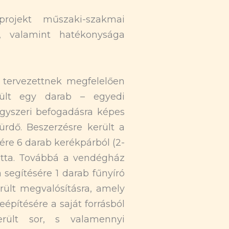
ojekt műszaki-szakmai
e, valamint hatékonysága
 tervezettnek megfelelően
rült egy darab – egyedi
 egyszeri befogadásra képes
ürdő. Beszerzésre került a
re 6 darab kerékpárból (2-
flotta. Továbbá a vendégház
 segítésére 1 darab fűnyíró
erült megvalósításra, amely
építésére a saját forrásból
került sor, s valamennyi