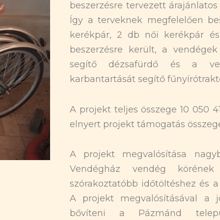
beszerzésre tervezett árajánlatos
Így a terveknek megfelelően bes
kerékpár, 2 db női kerékpár é
beszerzésre került, a vendégek
segítő dézsafürdő és a ven
karbantartását segítő fűnyírótrakto
A projekt teljes összege 10 050 
elnyert projekt támogatás összege
A projekt megvalósítása nagy
Vendégház vendég körének t
szórakoztatóbb időtöltéshez és 
A projekt megvalósításával a 
bővíteni a Pázmánd telepü