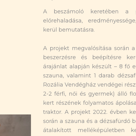
A beszámoló keretében a pr
előrehaladása, eredményesség
kerül bemutatásra.
A projekt megvalósítása során a
beszerzésre és beépítésre ke
árajánlat alapján készült – 8 fő
szauna, valamint 1 darab dézsaf
Rozália Vendégház vendégei részé
2-2 férfi, női és gyermek) álló 
kert részének folyamatos ápolása
traktor. A projekt 2022. évben k
során a szauna és a dézsafürdő be
átalakított melléképületben 