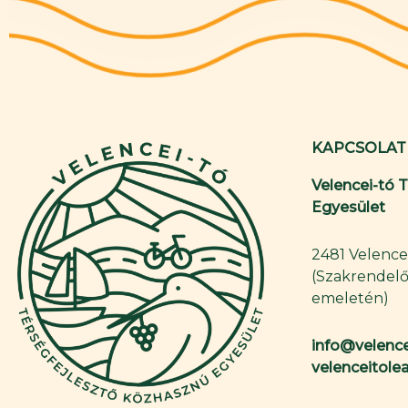
KAPCSOLAT
Velencei-tó 
Egyesület
2481 Velence,
(Szakrendelő
emeletén)
info@velence
velenceitol