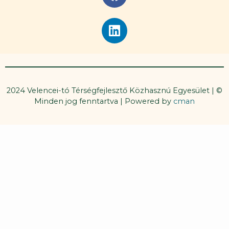
a
c
L
e
i
b
n
o
k
o
e
k
d
2024 Velencei-tó Térségfejlesztő Közhasznú Egyesület | ©
i
Minden jog fenntartva | Powered by
cman
n