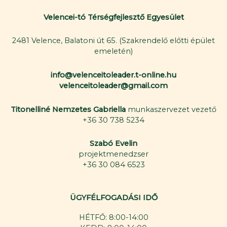
Velencei-tó Térségfejlesztő Egyesület
2481 Velence, Balatoni út 65. (Szakrendelő előtti épület
emeletén)
info@velenceitoleader.t-online.hu
velenceitoleader@gmail.com
Titonelliné Nemzetes Gabriella
munkaszervezet vezető
+36 30 738 5234
Szabó Evelin
projektmenedzser
+36 30 084 6523
ÜGYFÉLFOGADÁSI IDŐ
HÉTFŐ: 8:00-14:00