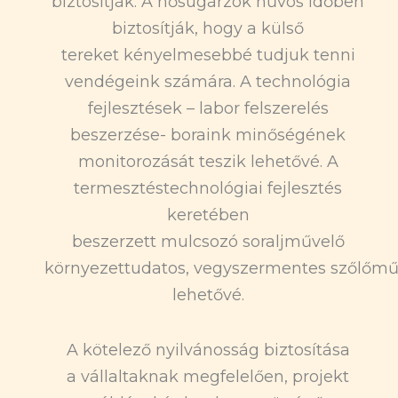
biztosítják. A hősugárzók hűvös időben
biztosítják, hogy a külső
tereket kényelmesebbé tudjuk tenni
vendégeink számára. A technológia
fejlesztések – labor felszerelés
beszerzése- boraink minőségének
monitorozását teszik lehetővé. A
termesztéstechnológiai fejlesztés
keretében
beszerzett mulcsozó soraljművelő
környezettudatos, vegyszermentes szőlőműv
lehetővé.
A kötelező nyilvánosság biztosítása
a vállaltaknak megfelelően, projekt