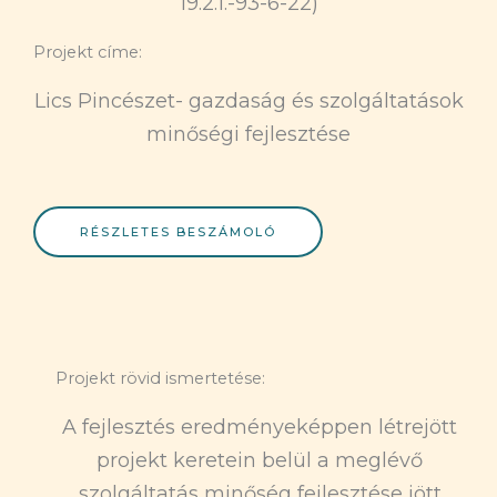
19.2.1.-93-6-22)
Projekt címe:
Lics Pincészet- gazdaság és szolgáltatások
minőségi fejlesztése
RÉSZLETES BESZÁMOLÓ
Projekt rövid ismertetése:
A fejlesztés eredményeképpen létrejött
projekt keretein belül a meglévő
szolgáltatás minőség fejlesztése jött