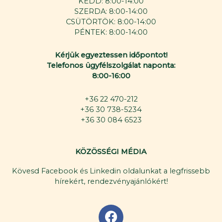
KEDD: 8:00-14:00
SZERDA: 8:00-14:00
CSÜTÖRTÖK: 8:00-14:00
PÉNTEK: 8:00-14:00
Kérjük egyeztessen időpontot!
Telefonos ügyfélszolgálat naponta:
8:00-16:00
+36 22 470-212
+36 30 738-5234
+36 30 084 6523
KÖZÖSSÉGI MÉDIA
Kövesd Facebook és Linkedin oldalunkat a legfrissebb
hírekért, rendezvényajánlókért!
F