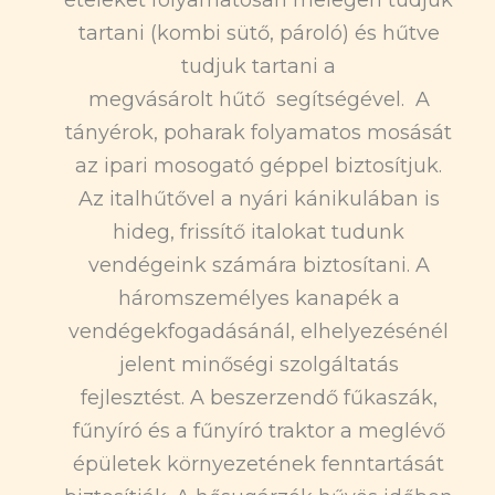
ételeket folyamatosan melegen tudjuk
tartani (kombi sütő, pároló) és hűtve
tudjuk tartani a
megvásárolt hűtő segítségével. A
tányérok, poharak folyamatos mosását
az ipari mosogató géppel biztosítjuk.
Az italhűtővel a nyári kánikulában is
hideg, frissítő italokat tudunk
vendégeink számára biztosítani. A
háromszemélyes kanapék a
vendégekfogadásánál, elhelyezésénél
jelent minőségi szolgáltatás
fejlesztést. A beszerzendő fűkaszák,
fűnyíró és a fűnyíró traktor a meglévő
épületek környezetének fenntartását