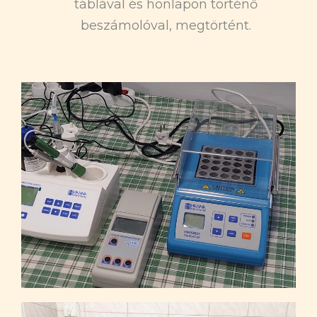
táblával és honlapon történő
beszámolóval, megtörtént.