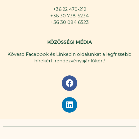
+36 22 470-212
+36 30 738-5234
+36 30 084 6523
KÖZÖSSÉGI MÉDIA
Kövesd Facebook és Linkedin oldalunkat a legfrissebb
hírekért, rendezvényajánlókért!
F
a
c
L
e
i
b
n
o
k
o
e
k