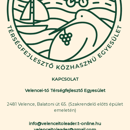
KAPCSOLAT
Velencei-tó Térségfejlesztő Egyesület
2481 Velence, Balatoni út 65. (Szakrendelő előtti épület
emeletén)
info@velenceitoleader.t-online.hu
velenceitoleader@gmail.com