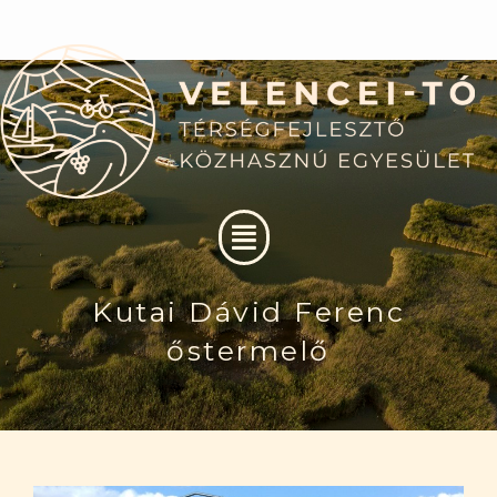
Skip
to
content
Menu
Kutai Dávid Ferenc
őstermelő