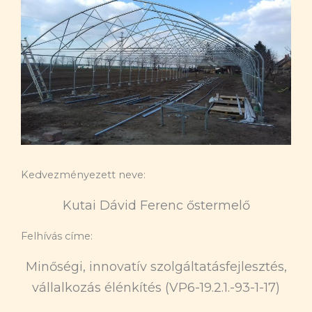
Kedvezményezett neve:
Kutai Dávid Ferenc őstermelő
Felhívás címe:
Minőségi, innovatív szolgáltatásfejlesztés,
vállalkozás élénkítés (VP6-19.2.1.-93-1-17)