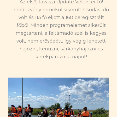
Az első, tavaszi Update Velencei-tó!
rendezvény remekül sikerült. Csodás idő
volt és 113 fő eljött a 160 beregisztrált
főből. Minden programelemet sikerült
megtartani, a feltámadó szél is kegyes
volt, nem erősödött, így végig lehetett
hajózni, kenuzni, sárkányhajózni és
kerékpározni a napot!