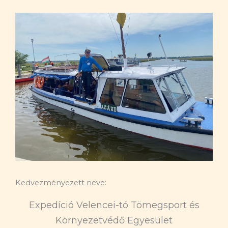
Kedvezményezett neve:
Expedíció Velencei-tó Tömegsport és
Környezetvédő Egyesület