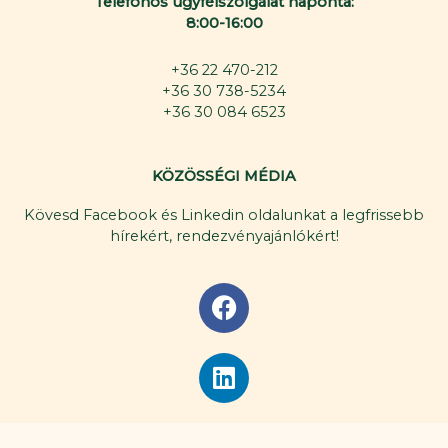
Telefonos ügyfélszolgálat naponta:
8:00-16:00
+36 22 470-212
+36 30 738-5234
+36 30 084 6523
KÖZÖSSÉGI MÉDIA
Kövesd Facebook és Linkedin oldalunkat a legfrissebb
hírekért, rendezvényajánlókért!
F
a
c
L
e
i
b
n
o
k
o