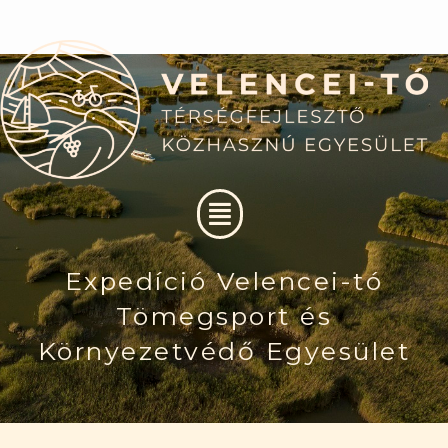
Skip
to
content
Menu
Expedíció Velencei-tó
Tömegsport és
Környezetvédő Egyesület