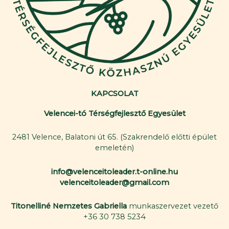
KAPCSOLAT
Velencei-tó Térségfejlesztő Egyesület
2481 Velence, Balatoni út 65. (Szakrendelő előtti épület
emeletén)
info@velenceitoleader.t-online.hu
velenceitoleader@gmail.com
Titonelliné Nemzetes Gabriella
munkaszervezet vezető
+36 30 738 5234