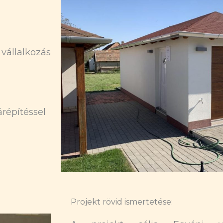
vállalkozás
répítéssel
Projekt rövid ismertetése: