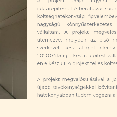
A projekt célja Egyéni vál
raktárépítéssel. A beruházás sor
költséghatékonyság figyelembe
nagyságú, könnyűszerkezetes 
vállaltam. A projekt megvalós
ütemezve, melyben az első mérf
szerkezet kész állapot elérésé
2020.04.15-ig a készre építést váll
én elkészült. A projekt teljes költs
A projekt megvalósulásával a j
újabb tevékenységekkel bővíteni 
hatékonyabban tudom végezni 