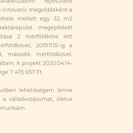
lalkozásom fejlesztése
án innovatív megoldásként a
vétele mellett egy 32 m2
raktárépület megépítését
ítása 2 mérföldkőre lett
öldkővel, 2019.11.15-ig a
t, második mérföldkővel,
altam. A projekt 2020.04.14-
ége 7 475 657 Ft.
övőben lehetőségem lenne
a vállalkozásomat, illetve
a munkám.