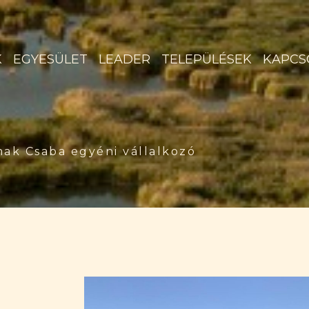
K
EGYESÜLET
LEADER
TELEPÜLÉSEK
KAPCS
ak Csaba egyéni vállalkozó