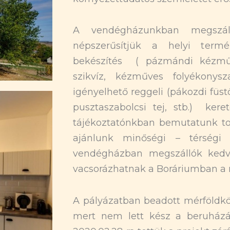
A vendégházunkban megszál
népszerűsítjük a helyi term
bekészítés ( pázmándi kézműv
szikvíz, kézműves folyékonys
igényelhető reggeli (pákozdi füs
pusztaszabolcsi tej, stb.) ker
tájékoztatónkban bemutatunk to
ajánlunk minőségi – térségi 
vendégházban megszállók kedv
vacsorázhatnak a Boráriumban a n
A pályázatban beadott mérföldkö
mert nem lett kész a beruház