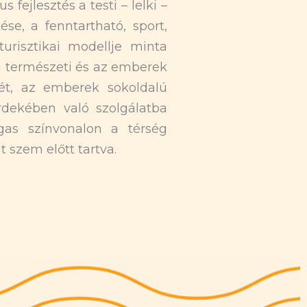
fejlesztés a testi – lelki –
e, a fenntartható, sport,
urisztikai modellje minta
a természeti és az emberek
sét, az emberek sokoldalú
rdekében való szolgálatba
agas színvonalon a térség
t szem előtt tartva.