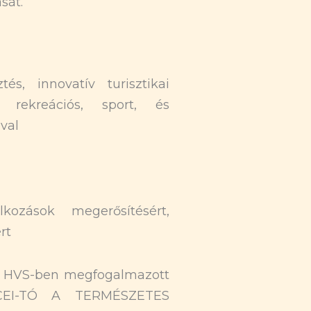
sát.
és, innovatív turisztikai
tó rekreációs, sport, és
val
lkozások megerősítésért,
rt
a HVS-ben megfogalmazott
ENCEI-TÓ A TERMÉSZETES