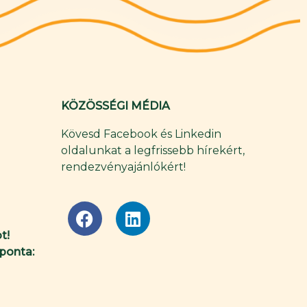
KÖZÖSSÉGI MÉDIA
Kövesd Facebook és Linkedin
oldalunkat a legfrissebb hírekért,
rendezvényajánlókért!
F
L
a
i
t!
c
n
ponta:
e
k
b
e
o
d