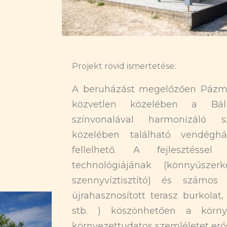
Projekt rövid ismertetése:
A beruházást megelőzően Pázm
közvetlen közelében a Bál
színvonalával harmonizáló s
közelében található vendégh
fellelhető. A fejlesztésse
technológiájának (könnyűszerk
szennyvíztisztító) és számos
újrahasznosított terasz burkolat
stb. ) köszönhetően a körn
környezettudatos szemléletet erős