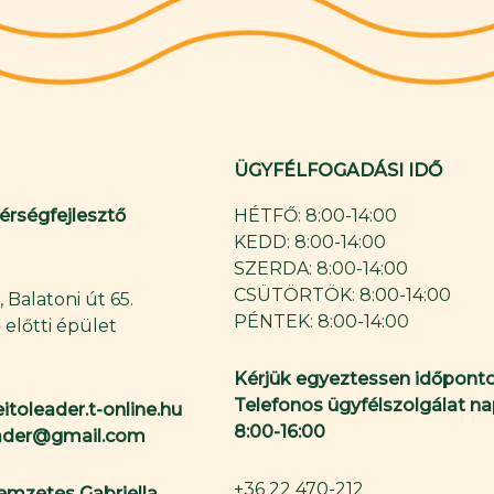
ÜGYFÉLFOGADÁSI IDŐ
Térségfejlesztő
HÉTFŐ: 8:00-14:00
KEDD: 8:00-14:00
SZERDA: 8:00-14:00
CSÜTÖRTÖK: 8:00-14:00
 Balatoni út 65.
PÉNTEK: 8:00-14:00
 előtti épület
Kérjük egyeztessen időponto
Telefonos ügyfélszolgálat na
itoleader.t-online.hu
8:00-16:00
eader@gmail.com
+36 22 470-212
Nemzetes Gabriella