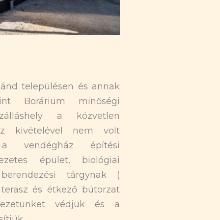
ánd településen és annak
int Borárium minőségi
zálláshely a közvetlen
áz kivételével nem volt
l a vendégház építési
ezetes épület, biológiai
 berendezési tárgynak (
, terasz és étkező bútorzat
yezetünket védjük és a
ítjük.