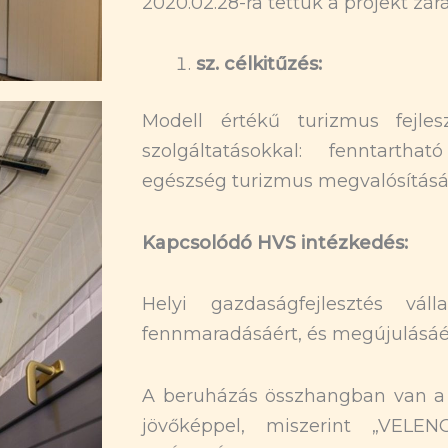
2020.02.28-ra tettük a projekt zárá
sz. célkitűzés:
Modell értékű turizmus fejleszt
szolgáltatásokkal: fenntartha
egészség turizmus megvalósításá
Kapcsolódó HVS intézkedés:
Helyi gazdaságfejlesztés válla
fennmaradásáért, és megújulásáé
A beruházás összhangban van 
jövőképpel, miszerint „VEL