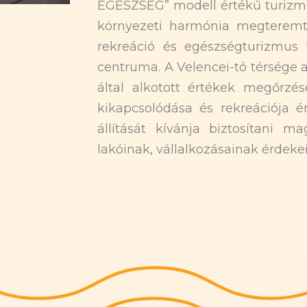
EGÉSZSÉG” modell értékű turizmus 
környezeti harmónia megteremtés
rekreáció és egészségturizmus t
centruma. A Velencei-tó térsége 
által alkotott értékek megőrzé
kikapcsolódása és rekreációja é
állítását kívánja biztosítani m
lakóinak, vállalkozásainak érdekei