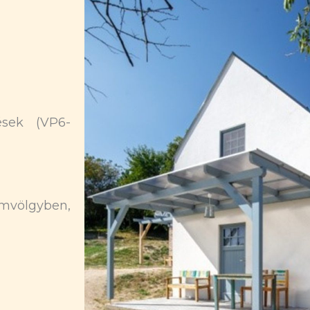
tések (VP6-
emvölgyben,