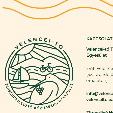
KAPCSOLAT
Velencei-tó 
Egyesület
2481 Velence,
(Szakrendelő
emeletén)
info@velence
velenceitol
Titonelliné 