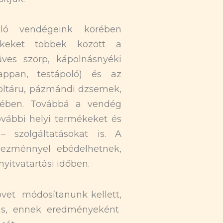
ló vendégeink körében
ékeket többek között a
es szörp, kápolnásnyéki
zappan, testápoló) és az
töltáru, pázmándi dzsemek,
etében. Továbbá a vendég
vábbi helyi termékeket és
– szolgáltatásokat is. A
ezménnyel ebédelhetnek,
yitvatartási időben.
vet módosítanunk kellett,
ás, ennek eredményeként