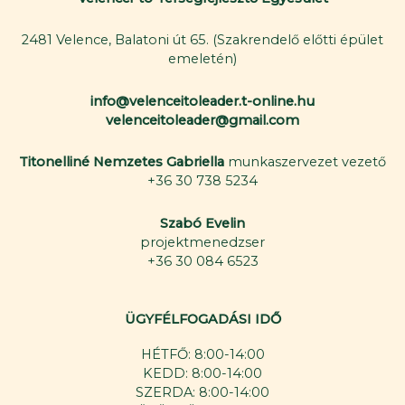
2481 Velence, Balatoni út 65. (Szakrendelő előtti épület
emeletén)
info@velenceitoleader.t-online.hu
velenceitoleader@gmail.com
Titonelliné Nemzetes Gabriella
munkaszervezet vezető
+36 30 738 5234
Szabó Evelin
projektmenedzser
+36 30 084 6523
ÜGYFÉLFOGADÁSI IDŐ
HÉTFŐ: 8:00-14:00
KEDD: 8:00-14:00
SZERDA: 8:00-14:00