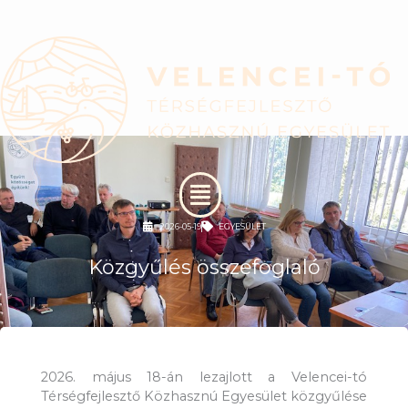
Skip
to
content
Menu
2026-05-19
EGYESÜLET
Közgyűlés összefoglaló
2026. május 18-án lezajlott a Velencei-tó
Térségfejlesztő Közhasznú Egyesület közgyűlése