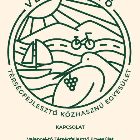
KAPCSOLAT
Velencei-tó Térségfejlesztő Egyesület