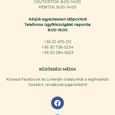
CSÜTÖRTÖK: 8:00-14:00
PÉNTEK: 8:00-14:00
Kérjük egyeztessen időpontot!
Telefonos ügyfélszolgálat naponta:
8:00-16:00
+36 22 470-212
+36 30 738-5234
+36 30 084 6523
KÖZÖSSÉGI MÉDIA
Kövesd Facebook és Linkedin oldalunkat a legfrissebb
hírekért, rendezvényajánlókért!
F
a
c