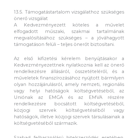
13.5. Támogatástartalom vizsgálathoz szükséges
önerő vizsgálat
A Kedvezményezett köteles a művelet
elfogadott műszaki, szakmai tartalmának
megvalósításához szükséges – a jóváhagyott
támogatáson felüli – teljes önerőt biztosítani.
Az első kifizetési kérelem benyújtásakor a
Kedvezményezettnek nyilatkoznia kell az önerő
rendelkezésre állásáról, összetételéről, és a
műveletek finanszírozásához nyújtott bármilyen
olyan hozzájárulásról, amely nemzeti, regionális
vagy helyi hatóságok költségvetéséből, az
Uniónak az EMGA és az EMVA részére
rendelkezésre bocsátott költségvetéséből,
közjogi szervek költségvetéséből vagy
hatóságok, illetve közjogi szervek társulásainak a
költségvetéséből származik.
Szabad felhasználású hitelszerződés esetében,