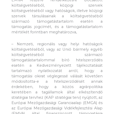
EMVA részére rendelkezésre bocsátott
költségvetéséből, közjogi szervek
költségvetéséből vagy hatóságok, illetve közjogi
szervek társulásainak a költségvetéséből
származó támogatástartalom esetén a
támogatás jogcímét, és a támogatástartalom
mértékét forintban meghatározva,
– Nemzeti, regionális vagy helyi hatóságok
költségvetéséből, vagy az Unió bármely egyéb
költségvetéséből származó
támogatástartalommal bíró hitelszerződés
esetén a Kedvezményezett tájékoztatását
tartalmazó nyilatkozatát arról, hogy a
támogatási okirat véglegessé válását követően
módosította-e a hitelszerződését annak
érdekében, hogy a közös agrárpolitika
keretében a tagállamok által elkészítendő
stratégiai tervhez (KAP stratégiai terv) nyújtott, az
Európai Mezőgazdasági Garanciaalap (EMGA) és
az Európai Mezőgazdasági Vidékfejlesztési Alap
(EMVA) által finanszírozott támogatásra