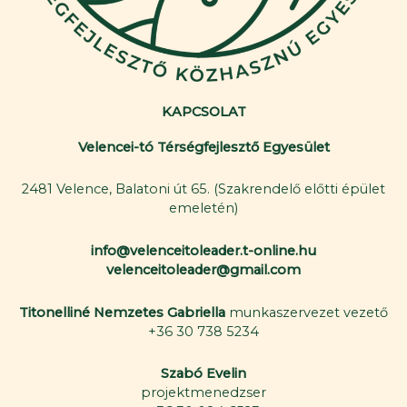
KAPCSOLAT
Velencei-tó Térségfejlesztő Egyesület
2481 Velence, Balatoni út 65. (Szakrendelő előtti épület
emeletén)
info@velenceitoleader.t-online.hu
velenceitoleader@gmail.com
Titonelliné Nemzetes Gabriella
munkaszervezet vezető
+36 30 738 5234
Szabó Evelin
projektmenedzser