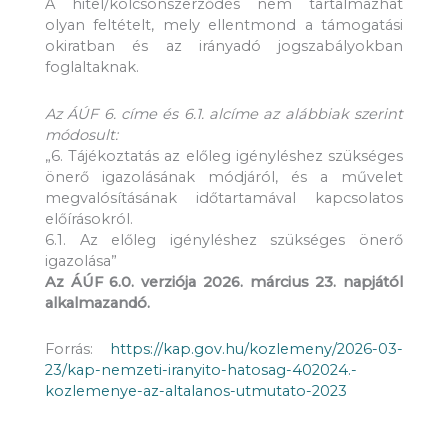
A hitel/kölcsönszerződés nem tartalmazhat
olyan feltételt, mely ellentmond a támogatási
okiratban és az irányadó jogszabályokban
foglaltaknak.
Az ÁÚF 6. címe és 6.1. alcíme az alábbiak szerint
módosult:
„6. Tájékoztatás az előleg igényléshez szükséges
önerő igazolásának módjáról, és a művelet
megvalósításának időtartamával kapcsolatos
előírásokról.
6.1. Az előleg igényléshez szükséges önerő
igazolása”
Az ÁÚF 6.0. verziója 2026. március 23. napjától
alkalmazandó.
Forrás:
https://kap.gov.hu/kozlemeny/2026-03-
23/kap-nemzeti-iranyito-hatosag-402024.-
kozlemenye-az-altalanos-utmutato-2023