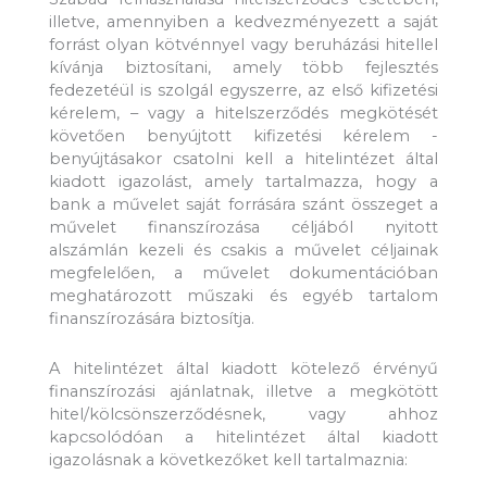
illetve, amennyiben a kedvezményezett a saját
forrást olyan kötvénnyel vagy beruházási hitellel
kívánja biztosítani, amely több fejlesztés
fedezetéül is szolgál egyszerre, az első kifizetési
kérelem, – vagy a hitelszerződés megkötését
követően benyújtott kifizetési kérelem -
benyújtásakor csatolni kell a hitelintézet által
kiadott igazolást, amely tartalmazza, hogy a
bank a művelet saját forrására szánt összeget a
művelet finanszírozása céljából nyitott
alszámlán kezeli és csakis a művelet céljainak
megfelelően, a művelet dokumentációban
meghatározott műszaki és egyéb tartalom
finanszírozására biztosítja.
A hitelintézet által kiadott kötelező érvényű
finanszírozási ajánlatnak, illetve a megkötött
hitel/kölcsönszerződésnek, vagy ahhoz
kapcsolódóan a hitelintézet által kiadott
igazolásnak a következőket kell tartalmaznia: