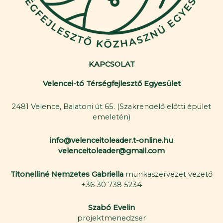
KAPCSOLAT
Velencei-tó Térségfejlesztő Egyesület
2481 Velence, Balatoni út 65. (Szakrendelő előtti épület
emeletén)
info@velenceitoleader.t-online.hu
velenceitoleader@gmail.com
Titonelliné Nemzetes Gabriella
munkaszervezet vezető
+36 30 738 5234
Szabó Evelin
projektmenedzser