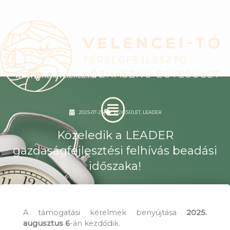
Skip
to
content
Menu
2025-07-24
EGYESÜLET
,
LEADER
Közeledik a LEADER
gazdaságfejlesztési felhívás beadási
időszaka!
A támogatási kérelmek benyújtása
2025.
augusztus 6
-án kezdődik.