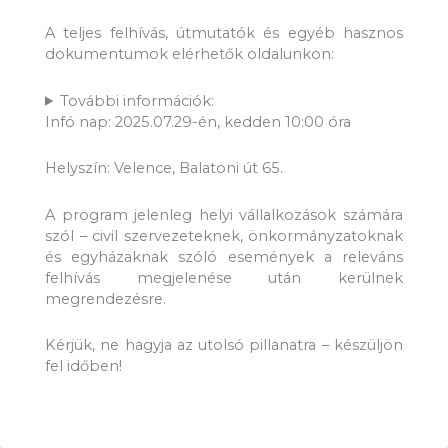
A teljes felhívás, útmutatók és egyéb hasznos
dokumentumok elérhetők oldalunkon:
További információk:
Infó nap: 2025.07.29-én, kedden 10:00 óra
Helyszín: Velence, Balatoni út 65.
A program jelenleg helyi vállalkozások számára
szól – civil szervezeteknek, önkormányzatoknak
és egyházaknak szóló események a releváns
felhívás megjelenése után kerülnek
megrendezésre.
Kérjük, ne hagyja az utolsó pillanatra – készüljön
fel időben!