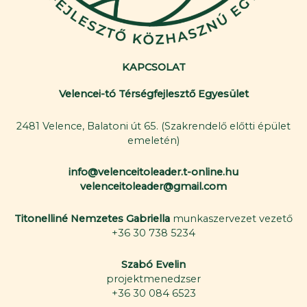
KAPCSOLAT
Velencei-tó Térségfejlesztő Egyesület
2481 Velence, Balatoni út 65. (Szakrendelő előtti épület
emeletén)
info@velenceitoleader.t-online.hu
velenceitoleader@gmail.com
Titonelliné Nemzetes Gabriella
munkaszervezet vezető
+36 30 738 5234
Szabó Evelin
projektmenedzser
+36 30 084 6523